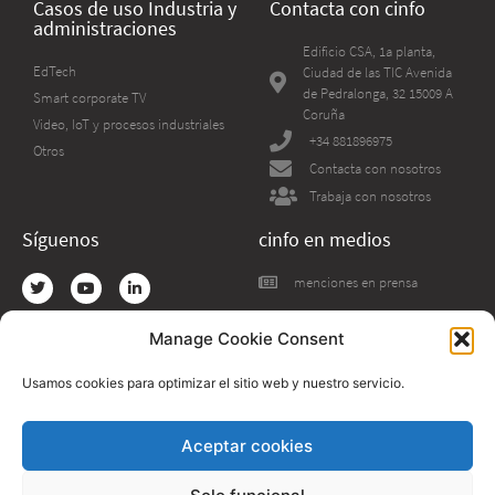
Casos de uso Industria y
Contacta con cinfo
administraciones
Edificio CSA, 1a planta,
EdTech
Ciudad de las TIC Avenida
de Pedralonga, 32 15009 A
Smart corporate TV
Coruña
Video, IoT y procesos industriales
+34 881896975
Otros
Contacta con nosotros
Trabaja con nosotros
Síguenos
cinfo en medios
menciones en prensa
Manage Cookie Consent
Usamos cookies para optimizar el sitio web y nuestro servicio.
The project has received funding from the European Union’s Horizon 2020
Aceptar cookies
research and innovation programme under grant agreement No 954040