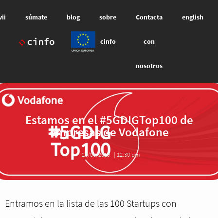
vii
súmate
blog
sobre
Contacta
english
cinfo
con
nosotros
Estamos en el #5GDIGTop100 de
empresas de Vodafone
28/06/2019
|
12:30 pm
Entramos en la lista de las 100 Startups con