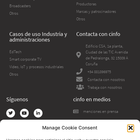
Productoras
Broadcasters
Marcas y patrocinadores
Otros
Otros
Casos de uso Industria y
Contacta con cinfo
administraciones
Edificio CSA, 1a planta,
EdTech
Ciudad de las TIC Avenida
de Pedralonga, 32 15009 A
Smart corporate TV
Coruña
Video, IoT y procesos industriales
+34 881896975
Otros
Contacta con nosotros
Trabaja con nosotros
Síguenos
cinfo en medios
menciones en prensa
Manage Cookie Consent