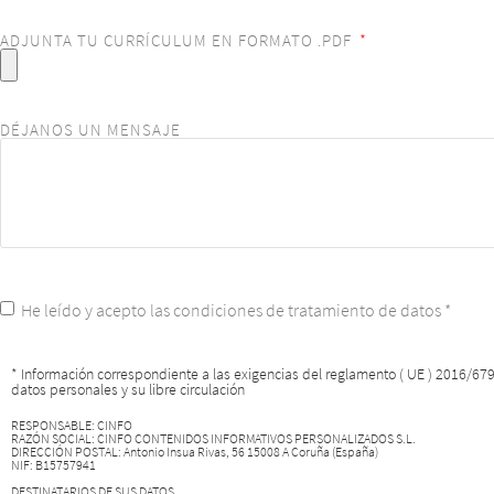
ADJUNTA TU CURRÍCULUM EN FORMATO .PDF
DÉJANOS UN MENSAJE
He leído y acepto las condiciones de tratamiento de datos *
* Información correspondiente a las exigencias del reglamento ( UE ) 2016/679 
datos personales y su libre circulación
RESPONSABLE: CINFO
RAZÓN SOCIAL: CINFO CONTENIDOS INFORMATIVOS PERSONALIZADOS S.L.
DIRECCIÓN POSTAL: Antonio Insua Rivas, 56 15008 A Coruña (España)
NIF: B15757941
DESTINATARIOS DE SUS DATOS