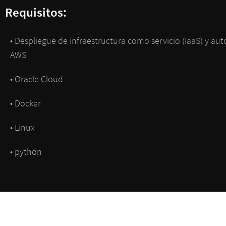
Requisitos:
• Despliegue de infraestructura como servicio (IaaS) y au
AWS
• Oracle Cloud
• Docker
• Linux
• python