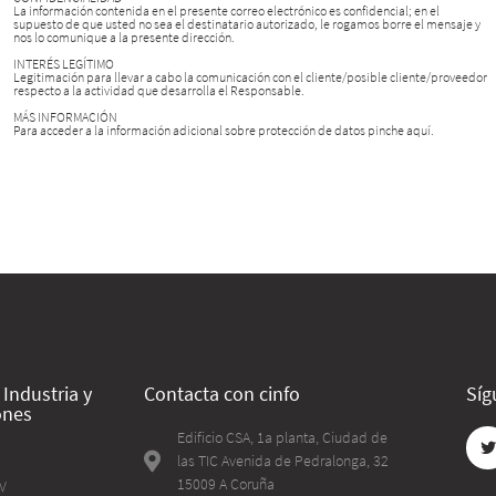
La información contenida en el presente correo electrónico es confidencial; en el
supuesto de que usted no sea el destinatario autorizado, le rogamos borre el mensaje y
nos lo comunique a la presente dirección.
INTERÉS LEGÍTIMO
Legitimación para llevar a cabo la comunicación con el cliente/posible cliente/proveedor
respecto a la actividad que desarrolla el Responsable.
MÁS INFORMACIÓN
Para acceder a la información adicional sobre protección de datos pinche aquí.
Industria y
Contacta con cinfo
Síg
ones
Edificio CSA, 1a planta, Ciudad de
las TIC Avenida de Pedralonga, 32
15009 A Coruña
TV