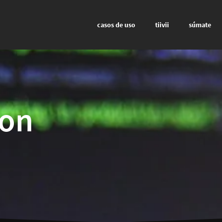
casos de uso
tiivii
súmate
ion