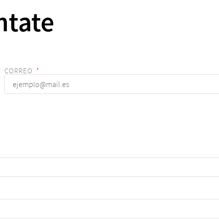
ntate
CORREO