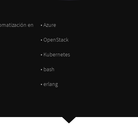
tomatización en
• Azure
• OpenStack
• Kubernetes
• bash
• erlang