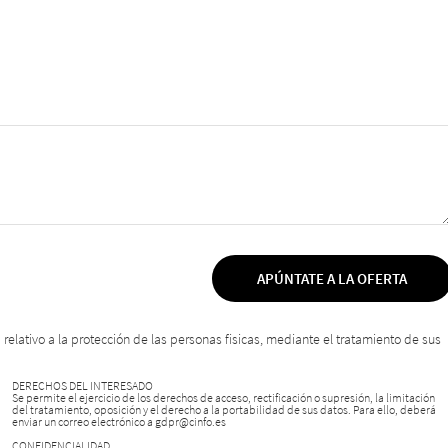
APÚNTATE A LA OFERTA
relativo a la protección de las personas fisicas, mediante el tratamiento de sus
DERECHOS DEL INTERESADO
Se permite el ejercicio de los derechos de acceso, rectificación o supresión, la limitación
del tratamiento, oposición y el derecho a la portabilidad de sus datos. Para ello, deberá
enviar un correo electrónico a gdpr@cinfo.es
CONFIDENCIALIDAD