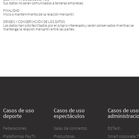
Sus datos no serán comunicados a terceras empresas.
FINALIDAD
Inicio o mantenimiento de la relación mercantil.
ORIGEN Y CONSERVACIÓN DE LOS DATOS
Los datos han sido facilitados por el propio interesado y serán conservados mientras se
mantenga la relación mercantil entre las partes.
Casos de uso
Casos de uso
Casos de uso 
deporte
espectáculos
administraci
Federaciones
Salas de conciertos
EdTech
Plataformas PayTV
Productoras
Smart corporate 