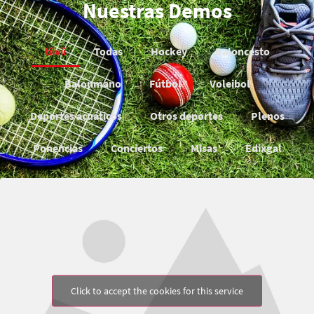
Nuestras Demos
tiivii
Todas
Hockey
Baloncesto
Balonmano
Fútbol
Voleibol
Deportes acuáticos
Otros deportes
Plenos
Ponencias
Conciertos
Misas
Edixgal
Click to accept the cookies for this service