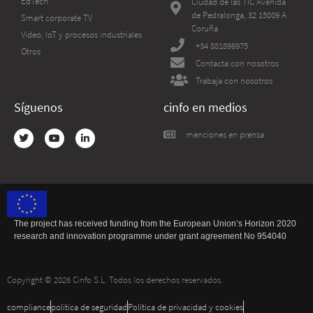
EdTech
Ciudad de las TIC Avenida
de Pedralonga, 32 15009 A
Smart corporate TV
Coruña
Video, IoT y procesos industriales
+34 881896975
Otros
Contacta con nosotros
Trabaja con nosotros
Síguenos
cinfo en medios
menciones en prensa
The project has received funding from the European Union’s Horizon 2020
research and innovation programme under grant agreement No 954040
Copyright © 2026 Cinfo S.L. Todos los derechos reservados.
compliance
politica de seguridad
Política de privacidad​ y cookies