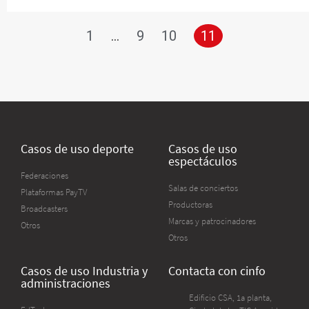
1
…
9
10
11
Casos de uso deporte
Casos de uso
espectáculos
Federaciones
Salas de conciertos
Plataformas PayTV
Productoras
Broadcasters
Marcas y patrocinadores
Otros
Otros
Casos de uso Industria y
Contacta con cinfo
administraciones
Edificio CSA, 1a planta,