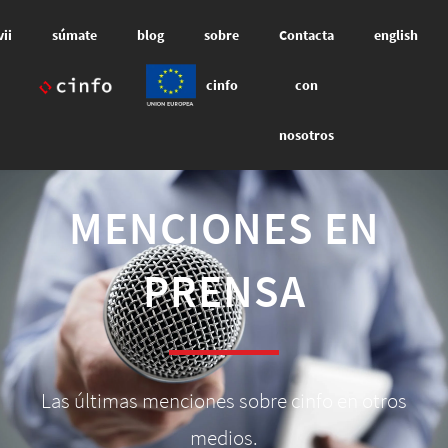
vii
súmate
blog
sobre
Contacta
english
cinfo
con
nosotros
MENCIONES EN
PRENSA
Las últimas menciones sobre cinfo en otros
medios.