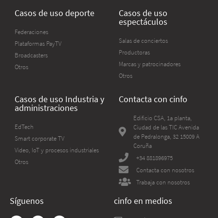
Casos de uso deporte
Casos de uso
espectáculos
Federaciones
Salas de conciertos
Plataformas PayTV
Productoras
Broadcasters
Marcas y patrocinadores
Otros
Otros
Casos de uso Industria y
Contacta con cinfo
administraciones
Edificio CSA, 1a planta,
EdTech
Ciudad de las TIC Avenida
de Pedralonga, 32 15009 A
Smart corporate TV
Coruña
Video, IoT y procesos industriales
+34 881896975
Otros
Contacta con nosotros
Trabaja con nosotros
Síguenos
cinfo en medios