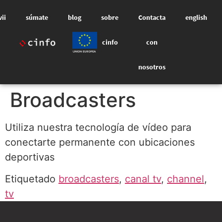
vii
súmate
blog
sobre
Contacta
english
cinfo
con
nosotros
Broadcasters
Utiliza nuestra tecnología de vídeo para
conectarte permanente con ubicaciones
deportivas
Etiquetado
broadcasters
,
canal tv
,
channel
,
tv